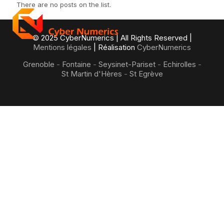
There are no posts on the list.
© 2025 CyberNumerics | All Rights Reserved |
Mentions légales
| Réalisation
CyberNumerics
Grenoble
-
Fontaine
-
Seysinet-Pariset
-
Echirolles
-
St Martin d'Hères
-
St Egrève